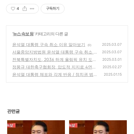
4
구독하기
'
뉴스 속보 등
' 카테고리의 다른 글
윤석열 대통령 구속 취소 이유 알아보기
2025.03.07
(0)
서울중앙지방법원 윤석열 대통령 구속 취소 /
2025.03.07
구속취소와 보석의 차이
전북특별자치도, 2036 하계 올림픽 유치 도전
(0)
2025.03.01
도시로 선정
정몽규 대한축구협회장, 압도적 지지로 4연임
(0)
2025.02.27
성공 / 선거공약과 향후 과제
윤석열 대통령 체포와 각계 반응 / 정치권 법조
(0)
2025.01.15
계 반응 / 외국 반응 / 향후 전망
(0)
관련글