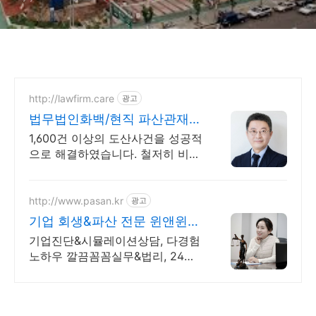
http://lawfirm.care
광고
법무법인화백/현직 파산관재인
더 유리한 답을 드리겠습니다
1,600건 이상의 도산사건을 성공적
으로 해결하였습니다. 철저히 비밀
유지 해드립니다.
http://www.pasan.kr
광고
기업 회생&파산 전문 윈앤윈
재무법학&법경영학접근 솔루
기업진단&시뮬레이션상담, 다경험
션
노하우 깔끔꼼꼼실무&법리, 24시
간 소통채널구축. 타이밍 임직원단
합 적격변호사조력으로 기업회생
400례90%인가.법인파산99.9%성