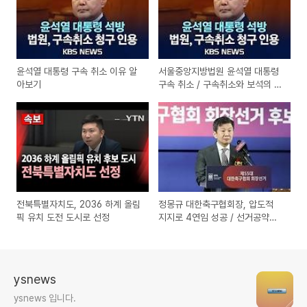
윤석열 대통령 구속 취소 이유 알
서울중앙지방법원 윤석열 대통령
아보기
구속 취소 / 구속취소와 보석의 차
이
전북특별자치도, 2036 하계 올림
정몽규 대한축구협회장, 압도적
픽 유치 도전 도시로 선정
지지로 4연임 성공 / 선거공약과
향후 과제
ysnews
ysnews 입니다.