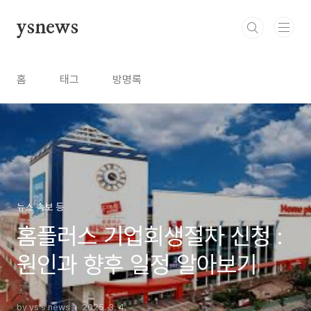
본문 바로가기
ysnews
홈
태그
방명록
뉴스 속보 등
홈플러스 기업회생절차 신청 :
원인과 향후 일정 알아보기
by ys's news
2025. 3. 4.