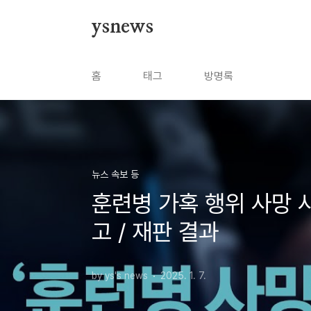
본문 바로가기
ysnews
홈
태그
방명록
뉴스 속보 등
훈련병 가혹 행위 사망 사
고 / 재판 결과
by ys's news
2025. 1. 7.