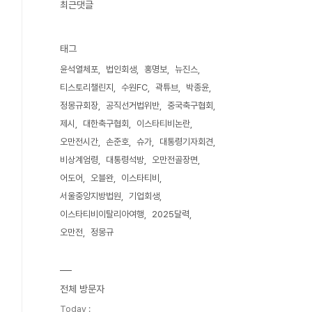
최근댓글
태그
윤석열체포
법인회생
홍명보
뉴진스
티스토리챌린지
수원FC
곽튜브
박종윤
정몽규회장
공직선거법위반
중국축구협회
제시
대한축구협회
이스타티비논란
오만전시간
손준호
슈가
대통령기자회견
비상계엄령
대통령석방
오만전골장면
어도어
오블완
이스타티비
서울중앙지방법원
기업회생
이스타티비이탈리아여행
2025달력
오만전
정몽규
전체 방문자
Today :